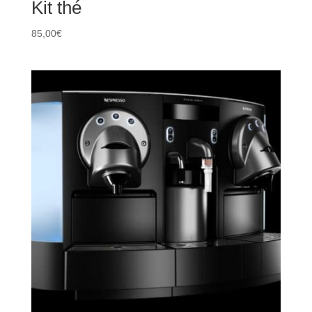
Kit thé
85,00
€