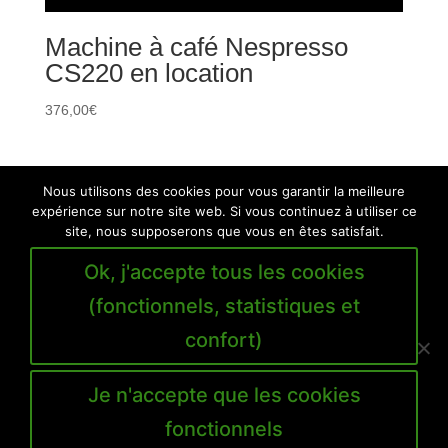
Machine à café Nespresso
CS220 en location
376,00
€
Nous utilisons des cookies pour vous garantir la meilleure
Politique de confidentialité
expérience sur notre site web. Si vous continuez à utiliser ce
site, nous supposerons que vous en êtes satisfait.
Conditions générales de location et de vente
Paiement en ligne sécurisé
Ok, j'accepte tous les cookies
Livraison et assistance
Mentions légales
(fonctionnels, statistiques et
confort)
© 2010-2026 | Oversee Group
Je n'accepte que les cookies
fonctionnels