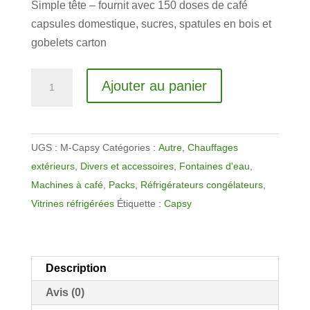
Simple tête – fournit avec 150 doses de café
capsules domestique, sucres, spatules en bois et
gobelets carton
quantité
Ajouter au panier
de
Machine
à
UGS :
M-Capsy
Catégories :
Autre
,
Chauffages
café
extérieurs
,
Divers et accessoires
,
Fontaines d'eau
,
domestique
Machines à café
,
Packs
,
Réfrigérateurs congélateurs
,
noire
Vitrines réfrigérées
Étiquette :
Capsy
ou
blanche
en
location
Description
Avis (0)