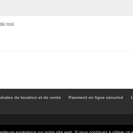
 de moi
érales de location et de vente
Paiement en ligne sécurisé
eilleure expérience sur notre site web. Si vous continuez à utiliser ce