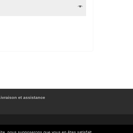
Livraison et assistance
 site, nous supposerons que vous en êtes satisfait.