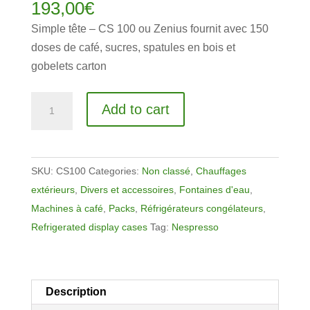
193,00
€
Simple tête – CS 100 ou Zenius fournit avec 150
doses de café, sucres, spatules en bois et
gobelets carton
Machine
Add to cart
à
café
Nespresso
SKU:
CS100
Categories:
Non classé
,
Chauffages
Professionnel
extérieurs
,
Divers et accessoires
,
Fontaines d'eau
,
C100
Machines à café
,
Packs
,
Réfrigérateurs congélateurs
,
ou
Refrigerated display cases
Tag:
Nespresso
ZENiUS
en
location
quantity
Description