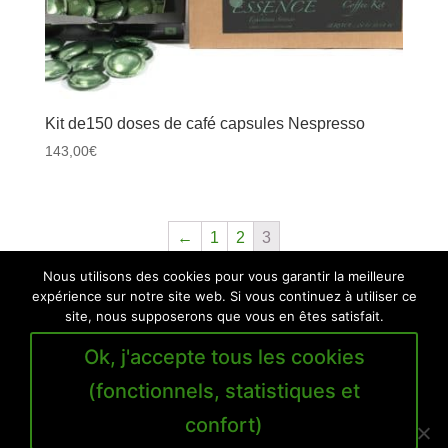
Kit de150 doses de café capsules Nespresso
143,00
€
←
1
2
3
Nous utilisons des cookies pour vous garantir la meilleure
Personal data protection charter
expérience sur notre site web. Si vous continuez à utiliser ce
site, nous supposerons que vous en êtes satisfait.
General Terms and Conditions of Sell and Rental
Secure online payment
Delivery and support
Ok, j'accepte tous les cookies
General terms
(fonctionnels, statistiques et
confort)
© 2010-2026 | Oversee Group